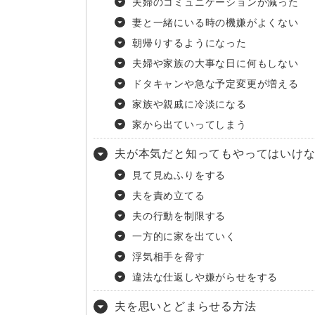
夫婦のコミュニケーションが減った
妻と一緒にいる時の機嫌がよくない
朝帰りするようになった
夫婦や家族の大事な日に何もしない
ドタキャンや急な予定変更が増える
家族や親戚に冷淡になる
家から出ていってしまう
夫が本気だと知ってもやってはいけ
見て見ぬふりをする
夫を責め立てる
夫の行動を制限する
一方的に家を出ていく
浮気相手を脅す
違法な仕返しや嫌がらせをする
夫を思いとどまらせる方法