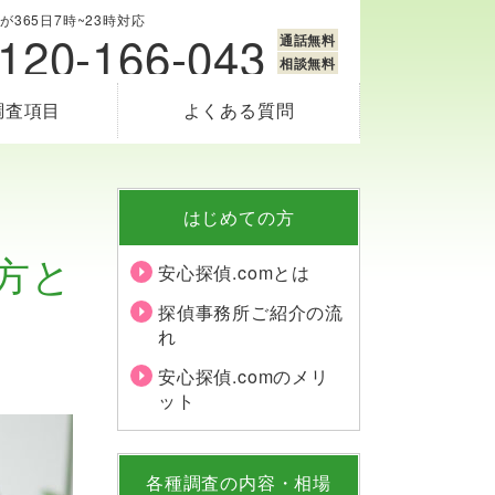
365日7時~23時対応
120-166-043
通話無料
相談無料
調査項目
よくある質問
はじめての方
方と
安心探偵.comとは
探偵事務所ご紹介の流
れ
安心探偵.comのメリ
ット
各種調査の内容・相場